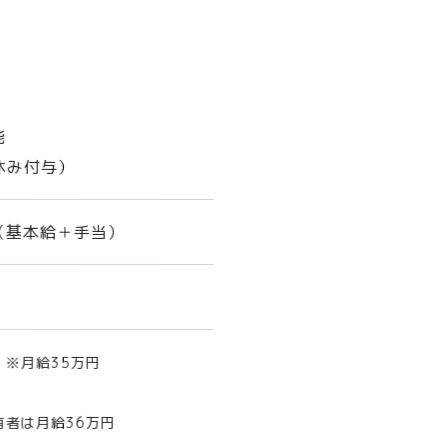
能
休み付与）
（基本給＋手当）
目
※月給35万円
目
者は月給36万円