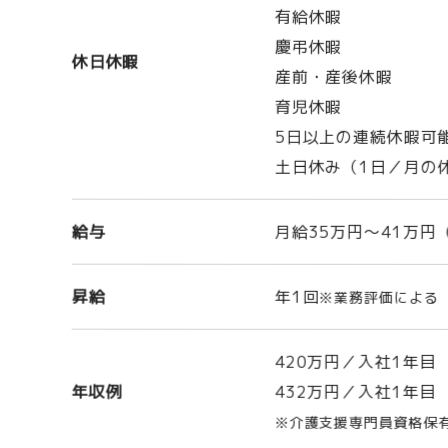
有給休暇
慶弔休暇
休日休暇
産前・産後休暇
育児休暇
5日以上の連続休暇可
土日休み（1日／月の
給与
月給35万円～41万円
昇給
年1回
※業務評価による
420万円／入社1年
年収例
432万円／入社1年
※介護支援専門員資格保有