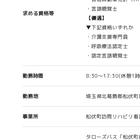
・言語聴覚士
求める資格等
【優遇】
▼下記資格いずれか
・介護支援専門員
・呼吸療法認定士
・認定言語聴覚士
勤務時間
8:30～17:30(休憩1
勤務地
埼玉県北葛飾郡松伏町田
事業所
松伏町訪問リハビリ看
タローズバス「松伏町