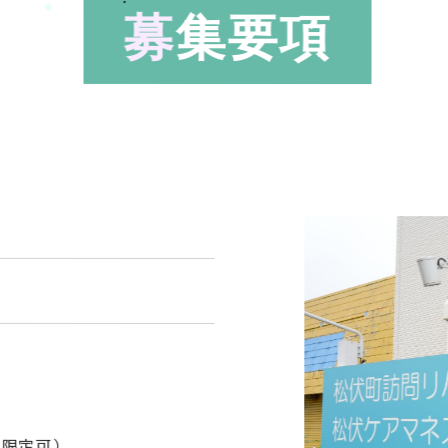
募
集要項
T限定可）